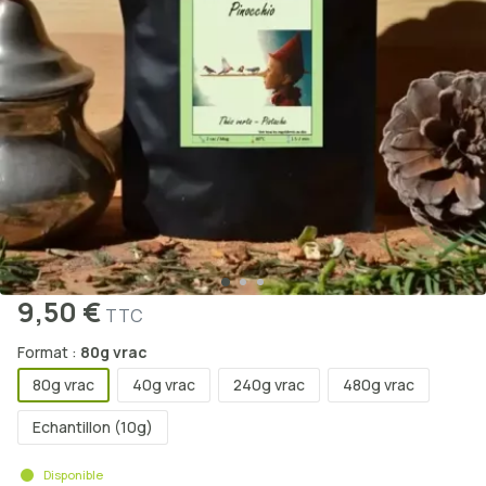
9,50 €
TTC
Format :
80g vrac
80g vrac
40g vrac
240g vrac
480g vrac
Echantillon (10g)
Disponible