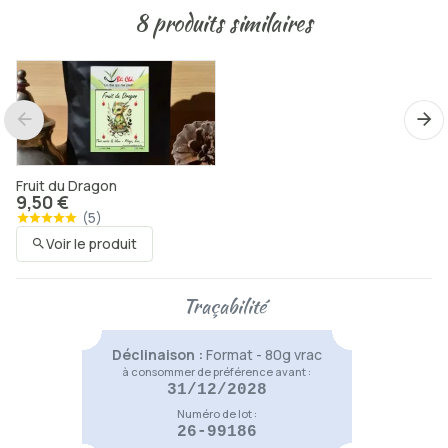
8 produits similaires
Ma douce Yasmine
9,50 €
Voir le produit
Fruit du Dragon
9,50 €
(
5
)
Voir le produit
Boule à thé
8,50 €
Traçabilité
Voir le produit
Déclinaison :
Format - 80g vrac
à consommer de préférence avant :
Belge Attitude
31/12/2028
9,50 €
Numéro de lot :
(
3
)
26-99186
Voir le produit