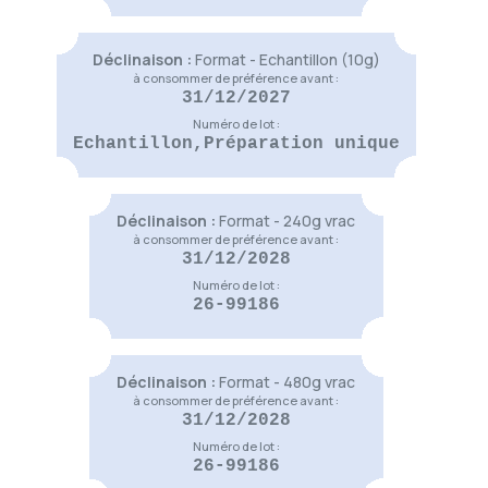
Tchantchès
9,50 €
(
7
)
Déclinaison :
Format - Echantillon (10g)
Voir le produit
à consommer de préférence avant :
31/12/2027
Numéro de lot :
Echantillon,Préparation unique
Le Temps des Cerises
9,50 €
(
6
)
Voir le produit
Déclinaison :
Format - 240g vrac
Belge Attitude
à consommer de préférence avant :
9,50 €
31/12/2028
(
3
)
Numéro de lot :
Voir le produit
26-99186
Thé des Elfes
Déclinaison :
Format - 480g vrac
9,50 €
à consommer de préférence avant :
(
4
)
31/12/2028
Voir le produit
Numéro de lot :
26-99186