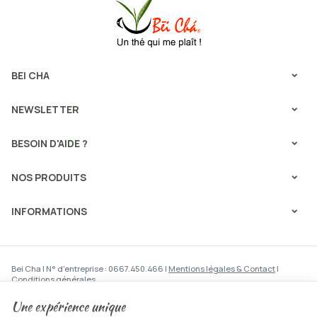
BEI CHA
NEWSLETTER
BESOIN D'AIDE ?
NOS PRODUITS
INFORMATIONS
Bei Cha | N° d'entreprise : 0667.450.466 |
Mentions légales & Contact
|
Conditions générales
Conditions d'utilisation du site web
|
Cookies
|
Données personnelles
|
Traitement de vos données par Google
Une expérience unique
© Copyright 2023-2026 -
E-net Business
, accélérateur d'e-commerce pour