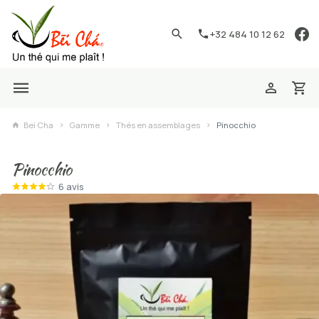
+32 484 10 12 62
Bei Cha
Gamme
Thés en assemblages
Pinocchio
Pinocchio
6 avis