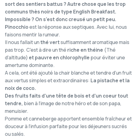
sort des sentiers battus ? Autre chose que les trop
communs thès noirs de type English Breakfast.
Impossible ? On s'est donc creusé un petit peu.
Pinocchio
est la réponse aux septiques. Avec lui, nous
faisons mentir la rumeur.
Il nous fallait un
thé vert
suffisamment aromatique mais
pas trop. C'est à dire un thé
riche en théine
(Thé
d'altitude)
et
pauvre en chlorophylle
pour éviter une
amertume dominante.
A cela, ont été ajouté la chair blanche et tendre d'un fruit
aux vertus simples et extraordinaires:
La pistache et la
noix de coco.
Des fruits faits d'une tête de bois et d'un coeur tout
tendre,
bien à l'image de notre héro et de son papa,
menuisier.
Pomme et canneberge apportent ensemble fraîcheur et
douceur à l'infusion parfaite pour les déjeuners sucrés
ou salés.