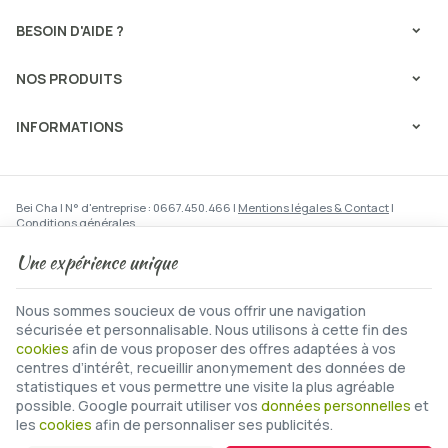
BESOIN D'AIDE ?
NOS PRODUITS
INFORMATIONS
Bei Cha | N° d'entreprise : 0667.450.466 |
Mentions légales & Contact
|
Conditions générales
Conditions d'utilisation du site web
|
Cookies
|
Données personnelles
|
Traitement de vos données par Google
Une expérience unique
© Copyright 2023-2026 -
E-net Business
, accélérateur d'e-commerce pour
commerçants, indépendants & PME
Nous sommes soucieux de vous offrir une navigation
sécurisée et personnalisable. Nous utilisons à cette fin des
cookies
afin de vous proposer des offres adaptées à vos
centres d’intérêt, recueillir anonymement des données de
statistiques et vous permettre une visite la plus agréable
possible. Google pourrait utiliser vos
données personnelles
et
les
cookies
afin de personnaliser ses publicités.