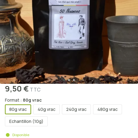
9,50 €
TTC
Format :
80g vrac
80g vrac
40g vrac
240g vrac
480g vrac
Echantillon (10g)
Disponible