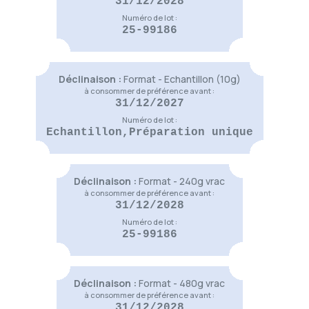
31/12/2028
9,50 €
Numéro de lot :
(
3
)
25-99186
Voir le produit
La Tisane des 7 Chakras
9,50 €
Déclinaison :
Format - Echantillon (10g)
Voir le produit
à consommer de préférence avant :
31/12/2027
Numéro de lot :
Echantillon,Préparation unique
Pinocchio
9,50 €
(
6
)
Voir le produit
Déclinaison :
Format - 240g vrac
Thé des Elfes
à consommer de préférence avant :
9,50 €
31/12/2028
(
4
)
Numéro de lot :
Voir le produit
25-99186
Chinoiserie
Déclinaison :
Format - 480g vrac
9,50 €
à consommer de préférence avant :
(
1
)
31/12/2028