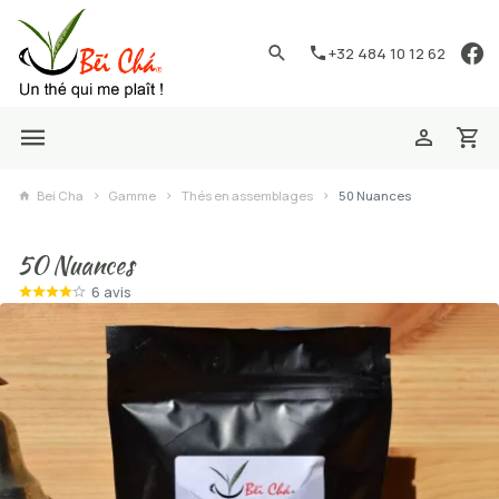
+32 484 10 12 62
Bei Cha
Gamme
Thés en assemblages
50 Nuances
50 Nuances
6 avis