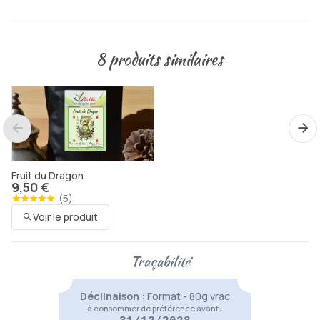
8 produits similaires
Tisane Bayard
9,50 €
(
3
)
Voir le produit
Fruit du Dragon
9,50 €
(
5
)
Voir le produit
Thé de Sax
9,50 €
(
1
)
Traçabilité
Voir le produit
Déclinaison :
Format - 80g vrac
à consommer de préférence avant :
Belge Attitude