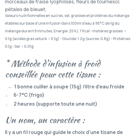
morceaux de fraise lyophilisés, fleurs de tournesol,
pétales de bleuet.
Valeurs nutritionnelles en sucres, sel, graisses et protéines du mélange
établies sur base d'une infusion dans 100ml d'eau à 95°C de 1g du
mélange durant 8 minutes.
Energie: 25 KJ, 7 Kcal - matières grasses: <
0.1g (acides gras saturé: < 0.1g) - Glucide: 1.2g (sucres: 0.8g) - Protéines:
0.1g - Sel: < 0.01g
* Méthode d'infusion à froid
conseillée pour cette tisane :
1 bonne cuiller à soupe (15g) /litre d'eau froide
6-7°C (frigo)
2 heures (supporte toute une nuit)
Un nom, un caractère :
Il y a un fil rouge qui guide le choix d'une tisane de