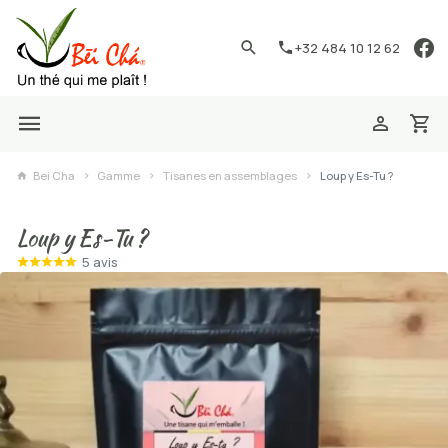
+32 484 10 12 62
Bei Cha
Gamme
Tisanes en assemblages
Loup y Es-Tu ?
Loup y Es-Tu ?
5 avis