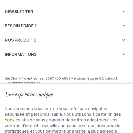
NEWSLETTER
BESOIN D'AIDE ?
NOS PRODUITS
INFORMATIONS
Bei Cha | N° d'entreprise : 0667.450.466 |
Mentions légales & Contact
|
Conditions générales
Conditions d'utilisation du site web
|
Cookies
|
Données personnelles
|
Traitement de vos données par Google
Une expérience unique
© Copyright 2023-2026 -
E-net Business
, accélérateur d'e-commerce pour
commerçants, indépendants & PME
Nous sommes soucieux de vous offrir une navigation
sécurisée et personnalisable. Nous utilisons à cette fin des
cookies
afin de vous proposer des offres adaptées à vos
centres d’intérêt, recueillir anonymement des données de
statistiques et vous permettre une visite la plus agréable