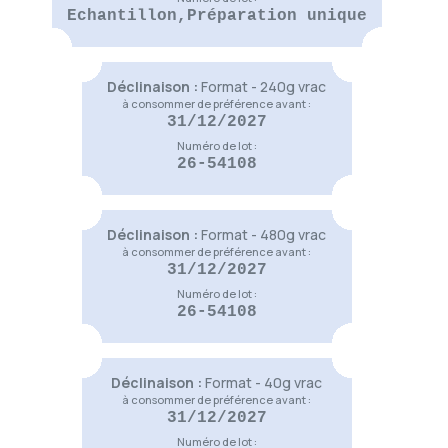
Echantillon,Préparation unique
Dame Nature
9,50 €
(
4
)
Voir le produit
Déclinaison :
Format - 240g vrac
Fontaine de Jouvence
à consommer de préférence avant :
9,50 €
31/12/2027
(
5
)
Numéro de lot :
Voir le produit
26-54108
Tisane Mosane
Déclinaison :
Format - 480g vrac
9,50 €
à consommer de préférence avant :
31/12/2027
Voir le produit
Numéro de lot :
26-54108
Déclinaison :
Format - 40g vrac
à consommer de préférence avant :
31/12/2027
Numéro de lot :