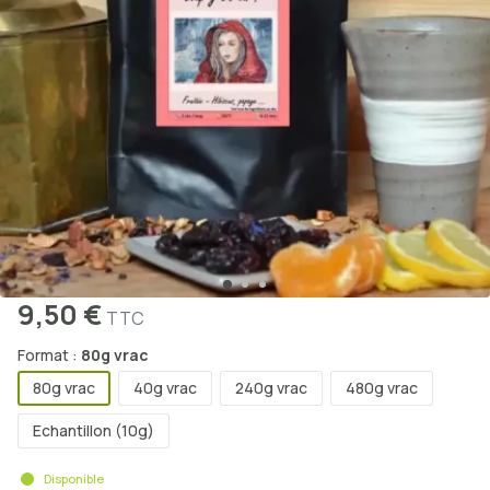
9,50 €
TTC
Format :
80g vrac
80g vrac
40g vrac
240g vrac
480g vrac
Echantillon (10g)
Disponible