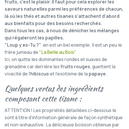
fruits, c'est le plaisir. Il faut pour cela explorer les
saveurs naturelles parmi les préférences de chacun,
là où les thés et autres tisanes s'attachent d'abord
aux bienfaits pour des besoins recherchés.
Dans tous les cas, à nous de dénicher les mélanges
qui régaleront les papilles.
"Loup y es-Tu ?"
en est un bel exemple. Il est un peu le
frère jumeau de
"La Belle au Bois"
Ici, on quitte les dominantes rondes et suaves de
grenadine car derrière les
fruits rouges
, guettent la
vivacité de l'
hibiscus
et l'exotisme de la
papaye.
Quelques vertus des ingrédients
composant cette tisane :
ATTENTION ! Les propriétés détaillées ci-dessous le
sont à titre d'information générale de façon synthétique
et non-exhaustive. La délicieuse boisson obtenue par