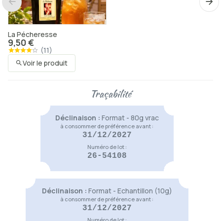
La Pécheresse
9,50 €
(
11
)
Voir le produit
Ma douce Yasmine
9,50 €
Traçabilité
Voir le produit
Déclinaison :
Format - 80g vrac
à consommer de préférence avant :
Hibernatus
31/12/2027
9,50 €
Numéro de lot :
(
5
)
26-54108
Voir le produit
Pinpin des Bois
9,50 €
(
1
)
Déclinaison :
Format - Echantillon (10g)
Voir le produit
à consommer de préférence avant :
31/12/2027
Numéro de lot :